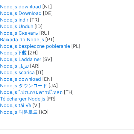
Node.js download
Node.js Download
Node.js indir
Node.js Unduh
Node.js Скачать
Baixada do Node.js
Node.js bezpieczne pobieranie
Node.js下载
Node.js Ladda ner
Node.js تنزيل
Node.js scarica
Node.js download
Node.js ダウンロード
Node.js โปรแกรมดาวน์โหลด
Télécharger Node.js
Node.js tải về
Node.js 다운로드